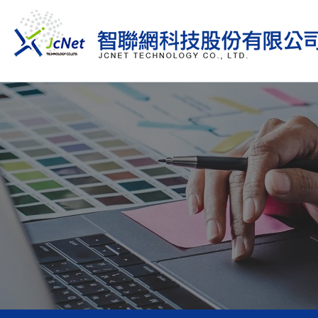
跳
至
主
要
內
容