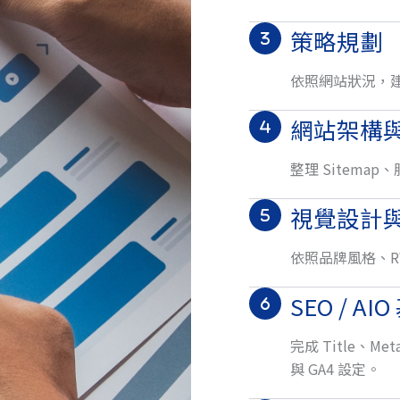
策略規劃
依照網站狀況，
網站架構
整理 Sitem
視覺設計與 
依照品牌風格、R
SEO / A
完成 Title、Met
與 GA4 設定。