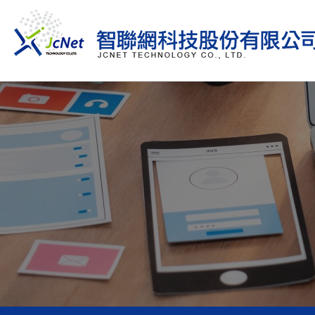
跳
至
主
要
內
容